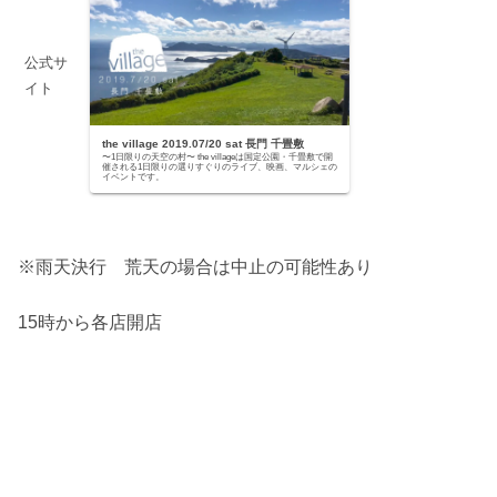
公式サ
イト
the village 2019.07/20 sat 長門 千畳敷
〜1日限りの天空の村〜 the villageは国定公園・千畳敷で開
催される1日限りの選りすぐりのライブ、映画、マルシェの
イベントです。
※雨天決行 荒天の場合は中止の可能性あり
15時から各店開店