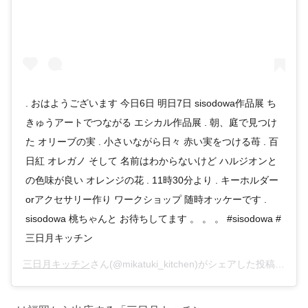
. おはようございます 今日6日 明日7日 sisodowa作品展 ち
きゅうアートでつながる エシカル作品展 . 朝、庭で見つけ
た オリーブの実 . 小さいながら日々 赤い実をつける苺 . 百
日紅 オレガノ そして 名前はわからないけど ハルジオンと
の色味が良い オレンジの花 . 11時30分より . キーホルダー
orアクセサリー作り ワークショップ 随時オッケーです .
sisodowa 桃ちゃんと お待ちしてます 。 。 。 #sisodowa #
三日月キッチン
三日月キッチン
さん(@mikatuki_kitchen)がシェアした投稿 –
201