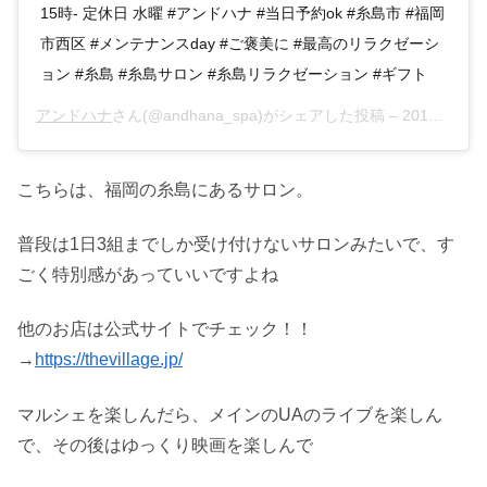
15時- 定休日 水曜 #アンドハナ #当日予約ok #糸島市 #福岡
市西区 #メンテナンスday #ご褒美に #最高のリラクゼーシ
ョン #糸島 #糸島サロン #糸島リラクゼーション #ギフト
アンドハナ
さん(@andhana_spa)がシェアした投稿 –
2019年 7月月11日午前1時45分PDT
こちらは、福岡の糸島にあるサロン。
普段は1日3組までしか受け付けないサロンみたいで、す
ごく特別感があっていいですよね
他のお店は公式サイトでチェック！！
→
https://thevillage.jp/
マルシェを楽しんだら、メインのUAのライブを楽しん
で、その後はゆっくり映画を楽しんで