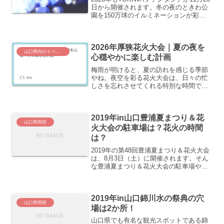
日から開催されます。冬の夜のときわ公
園を150万球のイルミネーションが彩り
ます。そんな、TOKIWAファンタジアの
日程や駐車場やイベントの情報をまとめ
てみました。TOKIWAファンタジアの開
2026年厚狭花火大会｜夏の夜を
催...
山口県内のイベント
心穏やかに楽しむ計画
梅雨が明けると、夏の訪れを感じる季節
やね。夜空を彩る花火大会は、日々の忙
しさを忘れさせてくれる特別な時間で
す。山陽小野田市で開催される「厚狭花
火大会」は、長い歴史を持つ夏の風物詩
として、地域内外から多くの人が訪れる
2019年in山口豊浦夏まつり＆花
ことで知られちょる。今回は...
山口県西部
火大会の駐車場は？花火の時間
は？
2019年の第48回豊浦夏まつり＆花火大会
は、8月3日（土）に開催されます。そん
な豊浦夏まつり＆花火大会の駐車場や花
火の時間について調べてみました。2019
年in山口豊浦夏まつり＆花火大会の日程
と場所日時 2019年8月3日（土） 17：
2019年in山口錦川水の祭典の穴
0...
山口県西部
場は2か所！
山口県でも有名な観光スポットである錦