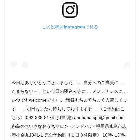
この投稿をInstagramで見る
今日もありがとうございました！ . . 自分へのご褒美に . .
たまらないー！という日の駆込み寺に . . メンテナンスに . .
いつでもwelcomeです♩ . . 雑貨もちょくちょく入荷してま
す♩ . . 明日もまたお待ちしております🌛 . . 《ご予約はこ
ちら》 092-338-8174 (担当 池) andhana.spa@gmail.com
糸島のちいさなおうちサロン -アンドハナ- 福岡県糸島市志
摩小金丸1941-1 完全予約制《１日３枠限定》 10時- 13時-