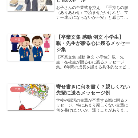
お子さんの卒業式を控え、「手持ちの服
（ありあわせ）で済ませたいけれど、マ
ナー違反にならないか不安」と感じてい
ませんか。卒業式は厳粛な式典であり、
服装には品格が求められますが、必ずし
も高価な新品のスーツが必要なわけでは
【卒業文集 感動 例文 小学生】
ありません。この不安を解...
卒業
親・先生が贈る心に残るメッセー
ジ集
【卒業文集 感動 例文 小学生】親・先
生・在校生が贈る心に残るメッセージ
集。6年間の成長を讃える具体的なエピソ
ードと、未来への力強いエールを込めた
文章構成のコツを徹底解説します。
寄せ書きに何を書く？親しくない
卒業
先輩に送るメッセージ例
学校や部活の先輩が卒業する際に贈るメ
ッセージ、特にあまり親しくない先輩に
何を書けばよいか、迷うことがあります
ね。親しくない先輩に対して、「卒業お
めでとうございます」という一言だけで
は何となく不十分な感じがします。そん
な時に役立つ、親しくない...