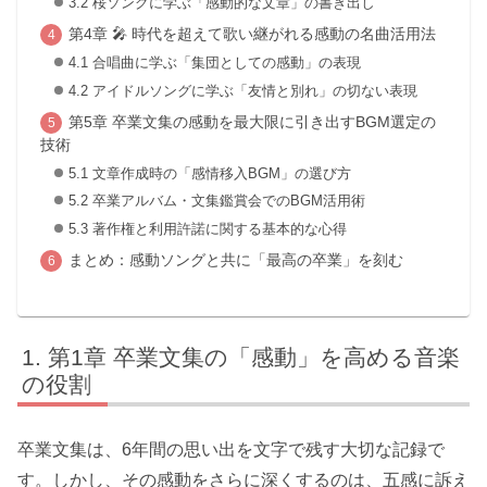
3.2 桜ソングに学ぶ「感動的な文章」の書き出し
第4章 🎤 時代を超えて歌い継がれる感動の名曲活用法
4.1 合唱曲に学ぶ「集団としての感動」の表現
4.2 アイドルソングに学ぶ「友情と別れ」の切ない表現
第5章 卒業文集の感動を最大限に引き出すBGM選定の
技術
5.1 文章作成時の「感情移入BGM」の選び方
5.2 卒業アルバム・文集鑑賞会でのBGM活用術
5.3 著作権と利用許諾に関する基本的な心得
まとめ：感動ソングと共に「最高の卒業」を刻む
第1章 卒業文集の「感動」を高める音楽
の役割
卒業文集は、6年間の思い出を文字で残す大切な記録で
す。しかし、その感動をさらに深くするのは、五感に訴え