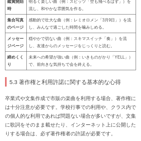
鑑賞開始
明るく楽しい曲（例：スピッツ「空も飛べるはず」）を
時
流し、和やかな雰囲気を作る。
集合写真
感動的で壮大な曲（例：レミオロメン「3月9日」）を流
のページ
し、みんなで過ごした時間を噛みしめる。
メッセー
穏やかで切ない曲（例：スキマスイッチ「奏」）を流
ジページ
し、友達からのメッセージをじっくりと読む。
締めくく
未来への希望が強い曲（例：いきものがかり「YELL」）
り
で、前向きな気持ちで会を終える。
5.3 著作権と利用許諾に関する基本的な心得
卒業式や文集作成で市販の楽曲を利用する場合、著作権に
は十分注意が必要です。学校行事での利用や、クラス内で
の個人的な利用であれば問題ない場合が多いですが、文集
に歌詞をそのまま載せたり、インターネット上に公開した
りする場合は、必ず著作権者の許諾が必要です。