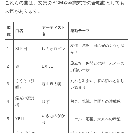
これらの曲は、文集のBGMや卒業式での合唱曲としても
人気があります。
順
アーティスト
曲名
感動テーマ
位
名
友情、感謝、日の光のような温
1
3月9日
レミオロメン
かさ
旅立ち、仲間との絆、未来への
2
道
EXILE
力強い一歩
さくら（独
別れと出会い、春の訪れと新し
3
森山直太朗
唱）
い始まり
栄光の架け
4
ゆず
努力、挑戦、仲間との達成感
橋
いきものがか
5
YELL
エール、応援、未来への希望
り