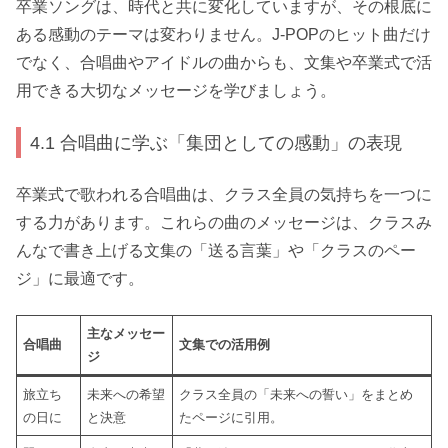
卒業ソングは、時代と共に変化していますが、その根底に
ある感動のテーマは変わりません。J-POPのヒット曲だけ
でなく、合唱曲やアイドルの曲からも、文集や卒業式で活
用できる大切なメッセージを学びましょう。
4.1 合唱曲に学ぶ「集団としての感動」の表現
卒業式で歌われる合唱曲は、クラス全員の気持ちを一つに
する力があります。これらの曲のメッセージは、クラスみ
んなで書き上げる文集の「送る言葉」や「クラスのペー
ジ」に最適です。
主なメッセー
合唱曲
文集での活用例
ジ
旅立ち
未来への希望
クラス全員の「未来への誓い」をまとめ
の日に
と決意
たページに引用。