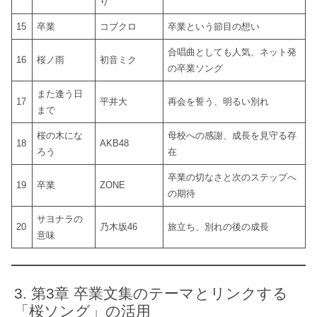
り
15
卒業
コブクロ
卒業という節目の想い
合唱曲としても人気、ネット発
16
桜ノ雨
初音ミク
の卒業ソング
また逢う日
17
平井大
再会を誓う、明るい別れ
まで
桜の木にな
母校への感謝、成長を見守る存
18
AKB48
ろう
在
卒業の切なさと次のステップへ
19
卒業
ZONE
の期待
サヨナラの
20
乃木坂46
旅立ち、別れの後の成長
意味
第3章 卒業文集のテーマとリンクする
「桜ソング」の活用