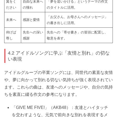
翼をく
自由な未来へ
「夢を追いかける」というテーマの作文
ださい
の憧れ
のタイトルに活用。
「お父さん、お母さんへのメッセージ」
未来へ
感謝と愛情
の書き出しに活用。
仰げば
先生への深い
先生への「寄せ書き」の冒頭に配置し、
尊し
感謝
敬意を表す。
4.2 アイドルソングに学ぶ「友情と別れ」の切な
い表現
アイドルグループの卒業ソングには、同世代の素直な友情
や、夢に向かって別れる切ない気持ちが強く表現されてい
ます。これらの曲は、友達へのメッセージや、自分の気持
ちを素直に綴る作文の参考になります。
「GIVE ME FIVE!」（AKB48）：友達とハイタッチ
を交わすような、元気で前向きな別れを表現するメ