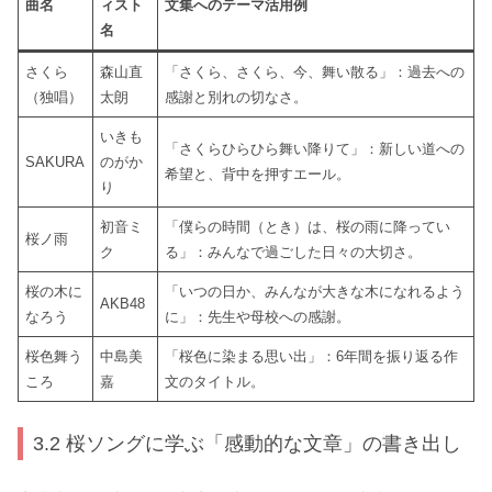
曲名
ィスト
文集へのテーマ活用例
名
さくら
森山直
「さくら、さくら、今、舞い散る」：過去への
（独唱）
太朗
感謝と別れの切なさ。
いきも
「さくらひらひら舞い降りて」：新しい道への
SAKURA
のがか
希望と、背中を押すエール。
り
初音ミ
「僕らの時間（とき）は、桜の雨に降ってい
桜ノ雨
ク
る」：みんなで過ごした日々の大切さ。
桜の木に
「いつの日か、みんなが大きな木になれるよう
AKB48
なろう
に」：先生や母校への感謝。
桜色舞う
中島美
「桜色に染まる思い出」：6年間を振り返る作
ころ
嘉
文のタイトル。
3.2 桜ソングに学ぶ「感動的な文章」の書き出し