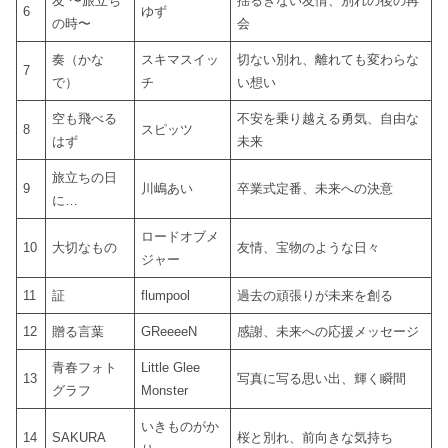
友 〜旅立ち
揺るぎない友情、別れの後の再
6
ゆず
の時〜
会
奏（かな
スキマスイッ
切ない別れ、離れても変わらな
7
で）
チ
い想い
空も飛べる
不安を乗り越える勇気、自由な
8
スピッツ
はず
未来
旅立ちの日
9
川嶋あい
卒業式定番、未来への決意
に…
ロードオブメ
10
大切なもの
友情、宝物のような日々
ジャー
11
証
flumpool
過去の頑張りが未来を創る
12
贈る言葉
GReeeeN
感謝、未来への応援メッセージ
青春フォト
Little Glee
13
写真に写る思い出、輝く瞬間
グラフ
Monster
いきものがか
14
SAKURA
桜と別れ、前向きな気持ち