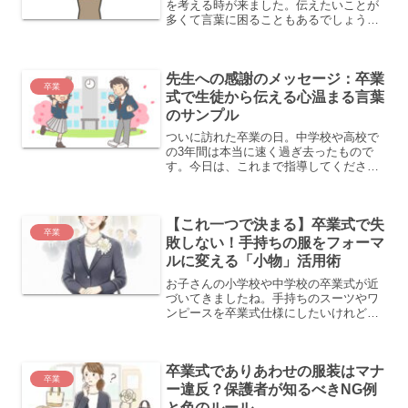
を考える時が来ました。伝えたいことが
多くて言葉に困ることもあるでしょう。
そんな時は、偉人の名言や四字熟語、こ
とわざを参考にすると良いでしょう。こ
れらはメッセージを印象的にし、伝えた
先生への感謝のメッセージ：卒業
い思いを効果的に伝える手...
卒業
式で生徒から伝える心温まる言葉
のサンプル
ついに訪れた卒業の日。中学校や高校で
の3年間は本当に速く過ぎ去ったもので
す。今日は、これまで指導してくださっ
た担任の先生との別れの時ですね。先生
に感謝の意を伝える最終の挨拶、どうい
たしましょう？感謝を言葉にすることは
【これ一つで決まる】卒業式で失
少し恥ずかしいかもしれま...
卒業
敗しない！手持ちの服をフォーマ
ルに変える「小物」活用術
お子さんの小学校や中学校の卒業式が近
づいてきましたね。手持ちのスーツやワ
ンピースを卒業式仕様にしたいけれど、
「新しく買うのはもったいない」「どこ
までフォーマルにすべきか分からない」
と悩む保護者の方は多いでしょう。実
卒業式でありあわせの服装はマナ
は、卒業式の服装は**高価...
卒業
ー違反？保護者が知るべきNG例
と色のルール