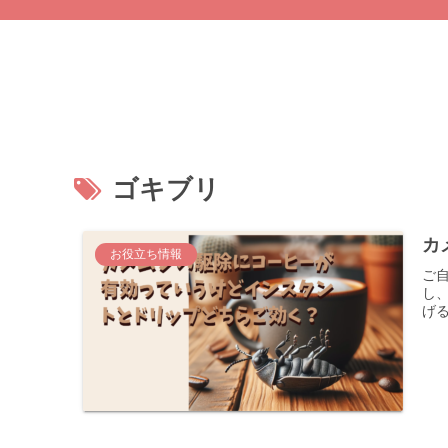
ゴキブリ
カ
お役立ち情報
ご
し
げる