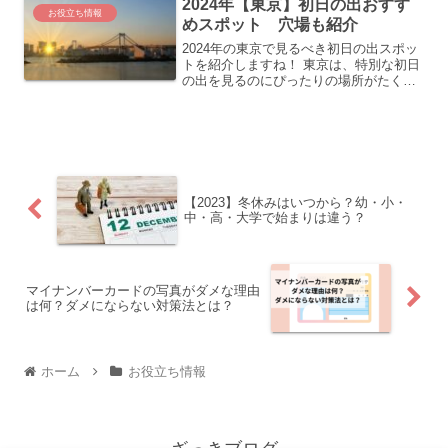
2024年【東京】初日の出おすす
いつで、どのくらいに打つと...
お役立ち情報
めスポット 穴場も紹介
2024年の東京で見るべき初日の出スポッ
トを紹介しますね！ 東京は、特別な初日
の出を見るのにぴったりの場所がたくさ
んあります。高いビルが多い東京では、
展望室から街全体を眺めながら初日の出
を見ることができます。自然の中で見る
日の出とは違って、...
【2023】冬休みはいつから？幼・小・
中・高・大学で始まりは違う？
マイナンバーカードの写真がダメな理由
は何？ダメにならない対策法とは？
ホーム
お役立ち情報