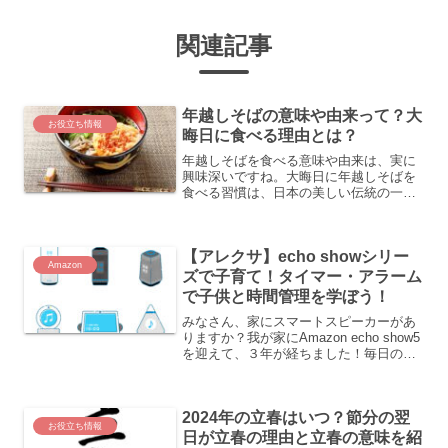
関連記事
年越しそばの意味や由来って？大
お役立ち情報
晦日に食べる理由とは？
年越しそばを食べる意味や由来は、実に
興味深いですね。大晦日に年越しそばを
食べる習慣は、日本の美しい伝統の一つ
であり、それにはいくつかの深い意味が
込められています。年越しそばの由来年
の瀬が近づくと、多くの家庭で年越しそ
【アレクサ】echo showシリー
ばを食べて、新年を迎える...
Amazon
ズで子育て！タイマー・アラーム
で子供と時間管理を学ぼう！
みなさん、家にスマートスピーカーがあ
りますか？我が家にAmazon echo show5
を迎えて、３年が経ちました！毎日の子
育ての中で、Amazon echo showがない
生活はもう成り立たないと思うほどとて
も便利で、子育てにも役に立って...
2024年の立春はいつ？節分の翌
お役立ち情報
日が立春の理由と立春の意味を紹