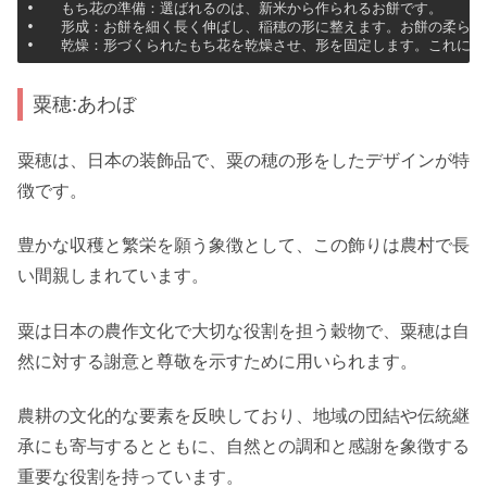
•   もち花の準備：選ばれるのは、新米から作られるお餅です。

•   形成：お餅を細く長く伸ばし、稲穂の形に整えます。お餅の柔らか
•   乾燥：形づくられたもち花を乾燥させ、形を固定します。これに
粟穂:あわぼ
粟穂は、日本の装飾品で、粟の穂の形をしたデザインが特
徴です。
豊かな収穫と繁栄を願う象徴として、この飾りは農村で長
い間親しまれています。
粟は日本の農作文化で大切な役割を担う穀物で、粟穂は自
然に対する謝意と尊敬を示すために用いられます。
農耕の文化的な要素を反映しており、地域の団結や伝統継
承にも寄与するとともに、自然との調和と感謝を象徴する
重要な役割を持っています。