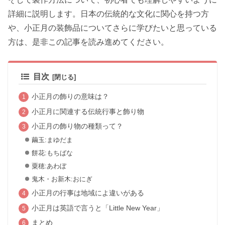
詳細に説明します。日本の伝統的な文化に関心を持つ方
や、小正月の装飾品についてさらに学びたいと思っている
方は、是非この記事を読み進めてください。
目次
小正月の飾りの意味は？
小正月に関連する伝統行事と飾り物
小正月の飾り物の種類って？
繭玉:まゆだま
餅花:もちばな
粟穂:あわぼ
鬼木・お新木:おにぎ
小正月の行事は地域によ違いがある
小正月は英語で言うと「Little New Year」
まとめ