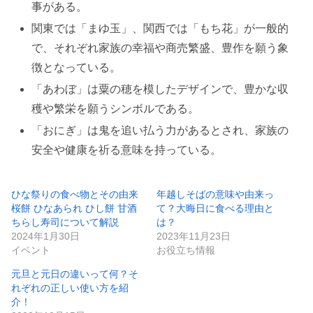
事がある。
関東では「まゆ玉」、関西では「もち花」が一般的
で、それぞれ家族の幸福や商売繁盛、豊作を願う象
徴となっている。
「あわぼ」は粟の穂を模したデザインで、豊かな収
穫や繁栄を願うシンボルである。
「おにぎ」は鬼を追い払う力があるとされ、家族の
安全や健康を祈る意味を持っている。
ひな祭りの食べ物とその由来
年越しそばの意味や由来っ
桜餅 ひなあられ ひし餅 甘酒
て？大晦日に食べる理由と
ちらし寿司について解説
は？
2024年1月30日
2023年11月23日
イベント
お役立ち情報
元旦と元日の違いって何？そ
れぞれの正しい使い方を紹
介！