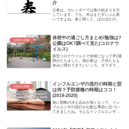
介
立春は、カレンダーでは春の始まりを示
しています。でも、外はまだずいぶん寒
いですよね。春と聞くと、ぽかぽかの陽
気を想像するけれど、なんだかまだピン
とこない気持ちもあるでしょう。そこ
で、2024年の立春はいつか、立春ってど
休校中の過ごし方まとめ!勉強は?
んな意味があるのか、立...
お役立ち情報
公園はOK?調べて見た(コロナウ
イルス)
新型コロナウイルスで休校になって早1週
間がたちました。我が家は、子供たちも
休みに慣れてきていいころ、ダラダラと
して来ています。こうなると、勉強は大
丈夫なのか気になりますよね。というこ
とで、休校中の勉強はどうするのか？公
インフルエンザの流行の時期と型
園に遊びに行ってもOK...
お役立ち情報
は何？予防接種の時期はココ！
(2019-2020)
急に朝晩の冷え込みが強くなって、イン
フルエンザの流行が心配な季節に近づい
てきましたね。そんなインフルエンザの
流行はいつからで、今年流行しそうな
「型」は何型なんでしょう？気になりま
すよね。また、予防接種をうつ時期は、