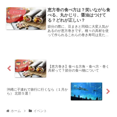
統的に特定の食べ物が用意され、それら
にはそれぞれ特別な意味や背景がありま
恵方巻の食べ方は？笑いながら食
す。ここでは、これらの...
イベント
べる、丸かじり、醤油はつけて
る？どれが正しい？
節分の際に、豆まきと同様に大変人気が
あるのが恵方巻きです。種々の具材を使
って作られるこれらの巻き寿司は見た目
も美味しそうですが、どのように食べる
かが少々問題です。一部の人は恵方巻き
を無言で食べるべきだと考えています
が、他の人は笑いながら食べ...
【恵方巻き】食べる方角・食べ方・巻く
具材って？節分の食べ物について
沖縄に子連れで旅行に行くなら（１月か
ら） 北部５選！
ホーム
イベント