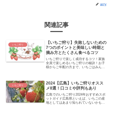
arry
関連記事
【いちご狩り】失敗しないための
いちご狩り
7つのポイントと美味しい時期と
摘み方とたくさん食べるコツ
いちご狩りで楽しく成功するコツ！家族
全員で楽しめるいちご狩りの秘訣！お子
様からご年配の方まで、いちごはみんな
のお気に入り。たくさんのいちごを思う
存分味わいたいと思うのは、多くの人の
共通の思いですよね。その夢を実現させ
2024【広島】いちご狩りオスス
るのがいちご狩り。いちご...
いちご狩り
メ8選！口コミや評判もあり
広島でのいちご狩り2024年おすすめスポ
ットガイド広島県といえば、いちごの産
地としてはあまり知られていないかもし
れません。しかし、広島の廿日市市では
昭和24年より加工用のいちご栽培が始ま