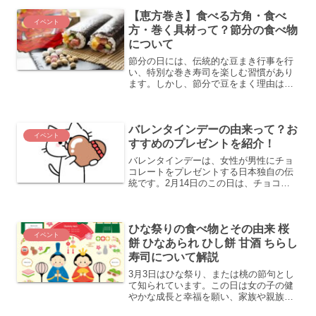
り、ピーク時には約100軒の生産農家が
【恵方巻き】食べる方角・食べ
存在しました。現...
イベント
方・巻く具材って？節分の食べ物
について
節分の日には、伝統的な豆まき行事を行
い、特別な巻き寿司を楽しむ習慣があり
ます。しかし、節分で豆をまく理由は何
でしょうか？さらに、その年の巻き寿司
を食べる際の特定の方角や正しい食べ方
について詳しく知っていますか？また、
バレンタインデーの由来って？お
立春がなぜ節分の翌日に設...
イベント
すすめのプレゼントを紹介！
バレンタインデーは、女性が男性にチョ
コレートをプレゼントする日本独自の伝
統です。2月14日のこの日は、チョコレ
ートの販売が年間で最も盛んになるほど
の大イベントです。しかし、世界各国で
バレンタインデーにチョコレートを贈る
ひな祭りの食べ物とその由来 桜
習慣があるわけではない...
イベント
餅 ひなあられ ひし餅 甘酒 ちらし
寿司について解説
3月3日はひな祭り、または桃の節句とし
て知られています。この日は女の子の健
やかな成長と幸福を願い、家族や親族が
一緒にお祝いをします。ひな祭りには伝