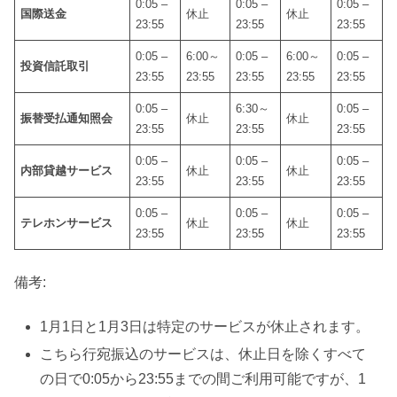
0:05 –
0:05 –
0:05 –
国際送金
休止
休止
23:55
23:55
23:55
0:05 –
6:00～
0:05 –
6:00～
0:05 –
投資信託取引
23:55
23:55
23:55
23:55
23:55
0:05 –
6:30～
0:05 –
振替受払通知照会
休止
休止
23:55
23:55
23:55
0:05 –
0:05 –
0:05 –
内部貸越サービス
休止
休止
23:55
23:55
23:55
0:05 –
0:05 –
0:05 –
テレホンサービス
休止
休止
23:55
23:55
23:55
備考:
1月1日と1月3日は特定のサービスが休止されます。
こちら行宛振込のサービスは、休止日を除くすべて
の日で0:05から23:55までの間ご利用可能ですが、1