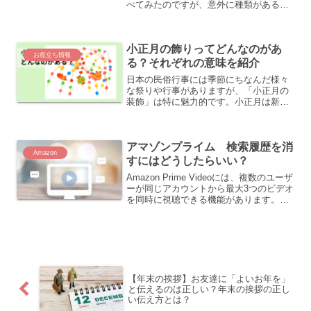
べてみたのですが、意外に種類があるの
にびっくりしました。今年から、マーベ
ルが加わったんですね。発売日は、2021
年9月1日です。もう発売しちゃってるん
小正月の飾りってどんなのがあ
ですね…。9月か...
お役立ち情報
る？それぞれの意味を紹介
日本の民俗行事には季節にちなんだ様々
な祭りや行事がありますが、「小正月の
装飾」は特に魅力的です。小正月は新年
の一部として広く祝われ、多くの地域で
様々な装飾が使われます。ですが、これ
らの装飾にはどんな意義があるのでしょ
アマゾンプライム 検索履歴を消
うか？さらに、その様々な...
Amazon
すにはどうしたらいい？
Amazon Prime Videoには、複数のユーザ
ーが同じアカウントから最大3つのビデオ
を同時に視聴できる機能があります。こ
のため、家族間でアカウントを共有する
ことがよくあります。しかし、これによ
り他の家族メンバーがあなたの視聴や検
索履...
【年末の挨拶】お友達に「よいお年を」
と伝えるのは正しい？年末の挨拶の正し
い伝え方とは？