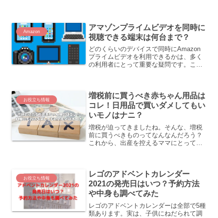
べるのがいいのかな？」と思っている人
もいますよね。この話では、年越しそば
はいつ食べるといいか、そのわけや話の
アマゾンプライムビデオを同時に
背景をやさしく話します。...
Amazon
視聴できる端末は何台まで？
どのくらいのデバイスで同時にAmazon
プライムビデオを利用できるかは、多く
の利用者にとって重要な疑問です。この
サービスはAmazonのメンバーシッププ
ログラムの一部であり、一人だけでなく
家族全員がそれぞれ異なるコンテンツを
増税前に買うべき赤ちゃん用品は
同時に楽しむこと...
お役立ち情報
コレ！日用品で買いダメしてもい
いモノはナニ？
増税が迫ってきましたね。そんな、増税
前に買うべきものってなんなんだろう？
これから、出産を控えるママにとって
は、それでなくても分かりにくいですよ
ね。ということで、増税前に買うべき赤
ちゃん用品を調べてみました。買いだめ
レゴのアドベントカレンダー
してもいい日用品もご紹介し...
お役立ち情報
2021の発売日はいつ？予約方法
や中身も調べてみた
レゴのアドベントカレンダーは全部で5種
類あります。実は、子供にねだられて調